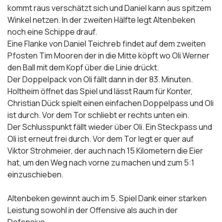
kommt raus verschätzt sich und Daniel kann aus spitzem
Winkel netzen. In der zweiten Hälfte legt Altenbeken
noch eine Schippe drauf.
Eine Flanke von Daniel Teichreb findet auf dem zweiten
Pfosten Tim Mooren der in die Mitte köpft wo Oli Werner
den Ball mit dem Kopf über die Linie drückt.
Der Doppelpack von Oli fällt dann in der 83. Minuten.
Holtheim öffnet das Spiel und lässt Raum für Konter,
Christian Dück spielt einen einfachen Doppelpass und Oli
ist durch. Vor dem Tor schliebt er rechts unten ein.
Der Schlusspunkt fällt wieder über Oli. Ein Steckpass und
Oli ist erneut frei durch. Vor dem Tor legt er quer auf
Viktor Strohmeier, der auch nach 15 Kilometern die Eier
hat, um den Weg nach vorne zu machen und zum 5:1
einzuschieben.
Altenbeken gewinnt auch im 5. Spiel Dank einer starken
Leistung sowohl in der Offensive als auch in der
Defensive.