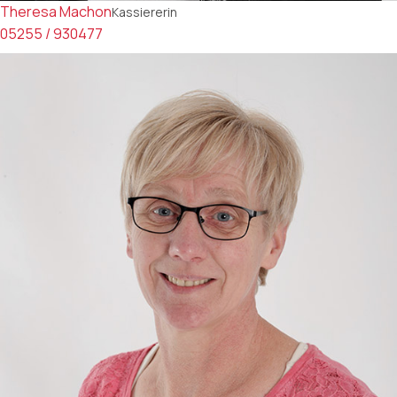
Theresa Machon
Kassiererin
05255 / 930477